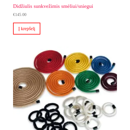
Didžiulis sunkvežimis smėliui/sniegui
€
145.00
Į krepšelį