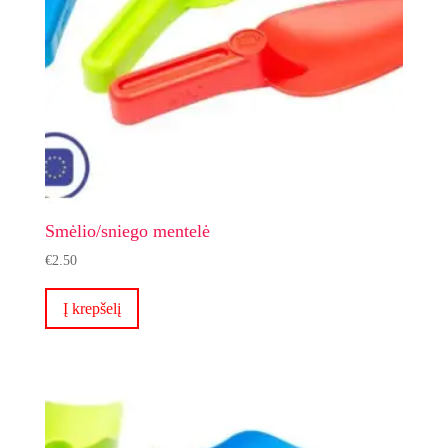
Smėlio/sniego mentelė
€
2.50
Į krepšelį