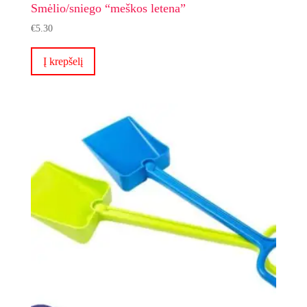
Smėlio/sniego “meškos letena”
€
5.30
Į krepšelį