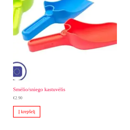
Smėlio/sniego kastuvėlis
€
2.90
Į krepšelį