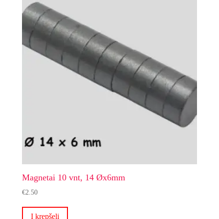
Magnetai 10 vnt, 14 Øx6mm
€
2.50
Į krepšelį