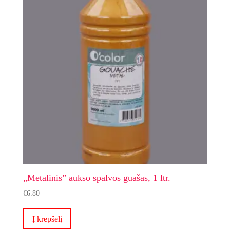
„Metalinis” aukso spalvos guašas, 1 ltr.
€
6.80
Į krepšelį