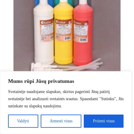
Mums rūpi Jūsų privatumas
Dažai skirti piešti rankomis, 6 vnt (po 1 ltr.)
Svetainėje naudojame slapukus, skirtus pagerinti Jūsų patirtį
€
40.00
svetainėje bei analizuoti svetainės srautus. Spausdami "Sutinku", Jūs
sutinkate su slapukų naudojimu.
Į krepšelį
Valdyti
Atmesti visus
Priimti visus