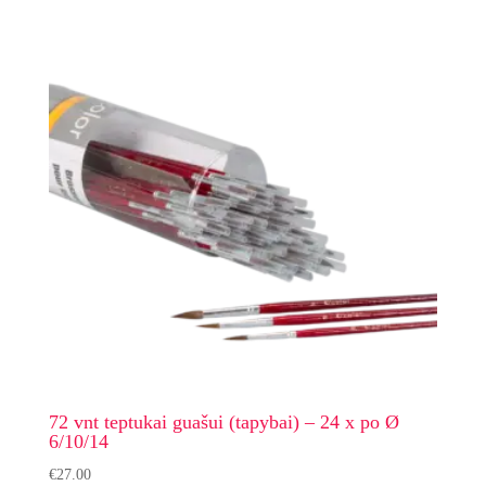
72 vnt teptukai guašui (tapybai) – 24 x po Ø
6/10/14
€
27.00