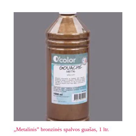
„Metalinis” bronzinės spalvos guašas, 1 ltr.