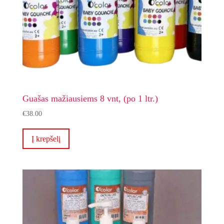
Guašas mažiausiems 8 vnt, (po 1 ltr.)
€
38.00
Į krepšelį