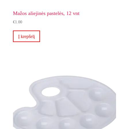
Mažos aliejinės pastelės, 12 vnt
€
1.00
Į krepšelį