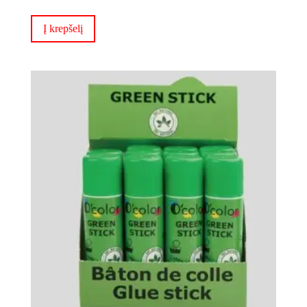
Į krepšelį