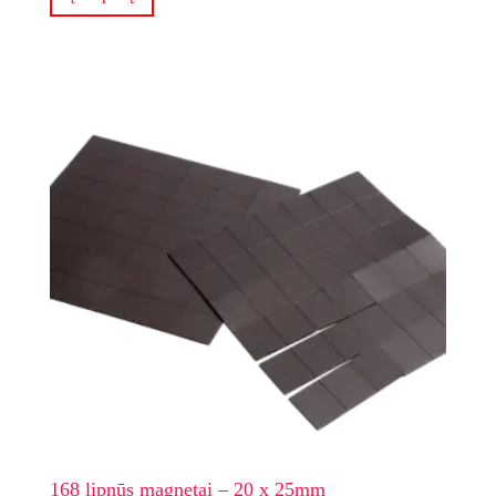
168 lipnūs magnetai – 20 x 25mm