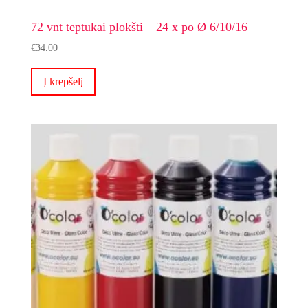
72 vnt teptukai plokšti – 24 x po Ø 6/10/16
€
34.00
Į krepšelį