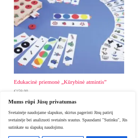
Edukacinė priemonė „Kūrybinė atmintis”
€
159.00
Mums rūpi Jūsų privatumas
Į krepšelį
Svetainėje naudojame slapukus, skirtus pagerinti Jūsų patirtį
svetainėje bei analizuoti svetainės srautus. Spausdami "Sutinku", Jūs
sutinkate su slapukų naudojimu.