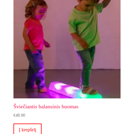
Šviečiantis balansinis buomas
€
48.00
Į krepšelį