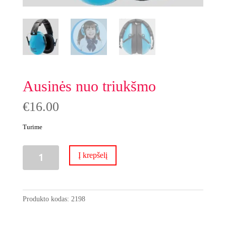
Ausinės nuo triukšmo
€
16.00
Turime
produkto
Į krepšelį
kiekis:
Ausinės
nuo
triukšmo
Produkto kodas:
2198