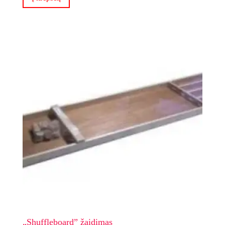
„Shuffleboard” žaidimas