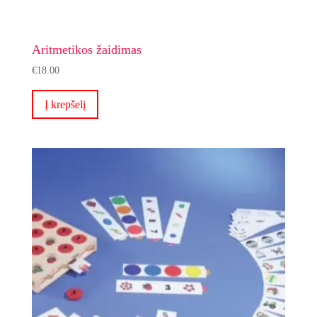
Aritmetikos žaidimas
€
18.00
Į krepšelį