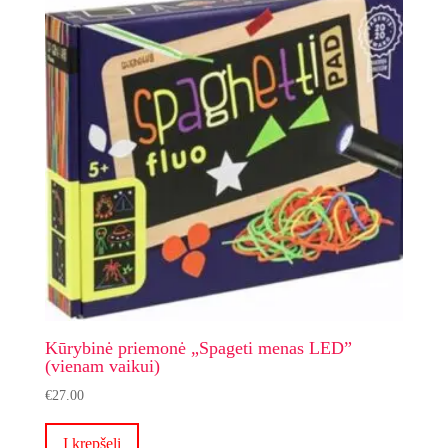
Kūrybinė priemonė „Spageti menas LED”
(vienam vaikui)
€
27.00
Į krepšelį